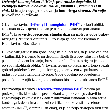
Defendyl-Imunoglukan P4H® je prehransko dopolnilo, ki
vsebujejo naravni bioaktivni IMG®, vitamin C, vitaminh D in
cink,
ki imajo vlogo pri delovanju imunskega sistema.
Na voljo
je v več kot 35 državah.
®
Glavna sestavina
Defendyl-Imunoglukan P4H
v tekoči obliki,
kapsulah in žvečljivih tabletah je naravni bioaktivni polisaharid
®
IMG
, ki je
visokoprečiščen, standardiziran izolat iz gobe bukov
ostrigar
(
Pleurotus ostreatus
). Proizvaja ga podjetje Pleuran v
Bratislavi na Slovaškem.
Bukov ostrigar je lesna goba, pogosta tudi pri nas, in je zelo cenjena
v kulinariki. Najdemo jo na deblih in štorih listavcev, zlasti na bukvi,
pa tudi na divjem kostanju, brestu in orehu. Ime »ostrigar« je dobil
po svoji školjkasti obliki. V tovarni tedensko predelajo 1 tono svežih
gob od pridelovalcev, ki jih sicer gojijo predvsem za prehransko
industrijo držav zahodne Evrope. Gobe obdelajo po posebnem
®
postopku in iz njih izolirajo patentirano bioaktivno substanco IMG
.
®
Proizvodnja izdelkov
Defendyl-Imunoglukan P4H
poteka pri
proizvajalcih, ki so sicer specializirani za proizvodnjo zdravil in
zagotavljajo kakovost v skladu z ustreznimi standardi. Vsaka serija
končnega izdelka ima analizni certifikat o kakovosti in vsebnosti
®
sestavin (IMG
, vitamin C in cink), ki je na željo dostopen tudi širši