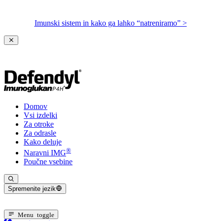
Imunski sistem in kako ga lahko “natreniramo” >
Domov
Vsi izdelki
Za otroke
Za odrasle
Kako deluje
®
Naravni IMG
Poučne vsebine
Spremenite jezik
Trenuten jezik: Slovenski
Menu toggle