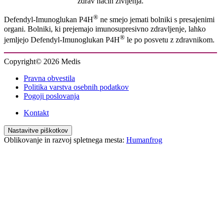
zdrav način življenja.
®
Defendyl-Imunoglukan P4H
ne smejo jemati bolniki s presajenimi
organi. Bolniki, ki prejemajo imunosupresivno zdravljenje, lahko
®
jemljejo Defendyl-Imunoglukan P4H
le po posvetu z zdravnikom.
Copyright© 2026 Medis
Pravna obvestila
Politika varstva osebnih podatkov
Pogoji poslovanja
Kontakt
Nastavitve piškotkov
Oblikovanje in razvoj spletnega mesta:
Humanfrog