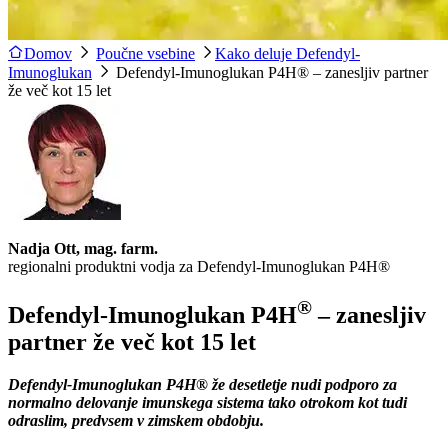
Domov
Poučne vsebine
Kako deluje Defendyl-
Imunoglukan
Defendyl-Imunoglukan P4H® – zanesljiv partner
že več kot 15 let
Nadja Ott, mag. farm.
regionalni produktni vodja za Defendyl-Imunoglukan P4H®
®
Defendyl-Imunoglukan P4H
– zanesljiv
partner že več kot 15 let
Defendyl-Imunoglukan P4H® že desetletje nudi podporo za
normalno delovanje imunskega sistema tako otrokom kot tudi
odraslim, predvsem v zimskem obdobju.