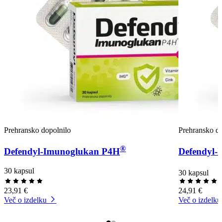
Prehransko dopolnilo
Prehransko do
®
Defendyl-Imunoglukan P4H
Defendyl-
30 kapsul
30 kapsul
23,91 €
24,91 €
Več o izdelku
Več o izdelku