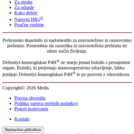
Za otroke
Za odrasle
Kako deluje
®
Naravni IMG
Poučne vsebine
Prehransko dopolnilo ni nadomestilo za uravnoteženo in raznovrstno
prehrano. Pomembna sta raznolika in uravnotežena prehrana ter
zdrav način življenja.
®
Defendyl-Imunoglukan P4H
ne smejo jemati bolniki s presajenimi
organi. Bolniki, ki prejemajo imunosupresivno zdravljenje, lahko
®
jemljejo Defendyl-Imunoglukan P4H
le po posvetu z zdravnikom.
Copyright© 2026 Medis
Pravna obvestila
Politika varstva osebnih podatkov
Pogoji poslovanja
Kontakt
Nastavitve piškotkov