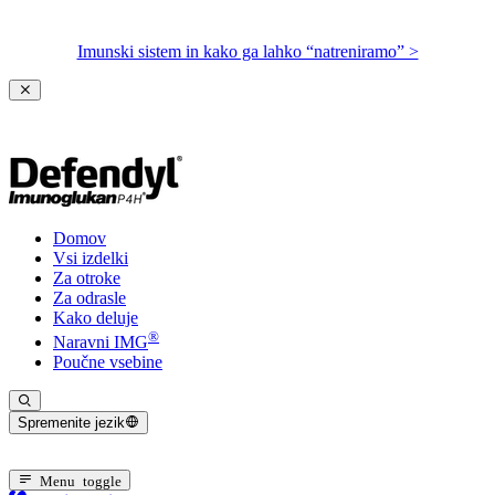
Imunski sistem in kako ga lahko “natreniramo” >
Domov
Vsi izdelki
Za otroke
Za odrasle
Kako deluje
®
Naravni IMG
Poučne vsebine
Spremenite jezik
Trenuten jezik: Slovenski
Menu toggle