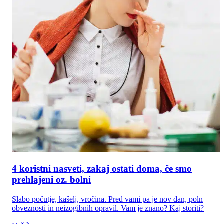
4 koristni nasveti, zakaj ostati doma, če smo
prehlajeni oz. bolni
Slabo počutje, kašelj, vročina. Pred vami pa je nov dan, poln
obveznosti in neizogibnih opravil. Vam je znano? Kaj storiti?