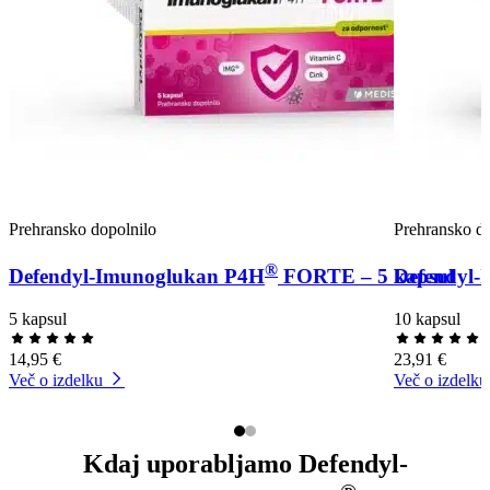
Prehransko dopolnilo
Prehransko do
®
Defendyl-Imunoglukan P4H
FORTE – 5 kapsul
Defendyl-
5 kapsul
10 kapsul
14,95 €
23,91 €
Več o izdelku
Več o izdelku
Kdaj uporabljamo Defendyl-