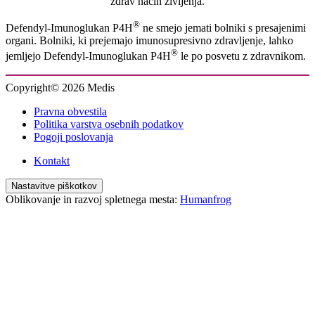
zdrav način življenja.
®
Defendyl-Imunoglukan P4H
ne smejo jemati bolniki s presajenimi
organi. Bolniki, ki prejemajo imunosupresivno zdravljenje, lahko
®
jemljejo Defendyl-Imunoglukan P4H
le po posvetu z zdravnikom.
Copyright© 2026 Medis
Pravna obvestila
Politika varstva osebnih podatkov
Pogoji poslovanja
Kontakt
Nastavitve piškotkov
Oblikovanje in razvoj spletnega mesta:
Humanfrog