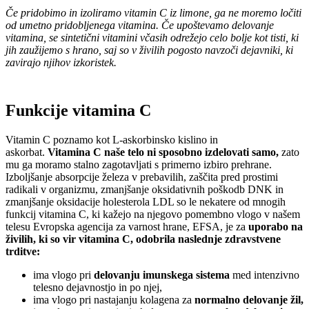
Če pridobimo in izoliramo vitamin C iz limone, ga ne moremo ločiti
od umetno pridobljenega vitamina. Če upoštevamo delovanje
vitamina, se sintetični vitamini včasih odrežejo celo bolje kot tisti, ki
jih zaužijemo s hrano, saj so v živilih pogosto navzoči dejavniki, ki
zavirajo njihov izkoristek.
Funkcije vitamina C
Vitamin C poznamo kot L-askorbinsko kislino in
askorbat.
Vitamina C naše telo ni sposobno izdelovati samo,
zato
mu ga moramo stalno zagotavljati s primerno izbiro prehrane.
Izboljšanje absorpcije železa v prebavilih, zaščita pred prostimi
radikali v organizmu, zmanjšanje oksidativnih poškodb DNK in
zmanjšanje oksidacije holesterola LDL so le nekatere od mnogih
funkcij vitamina C, ki kažejo na njegovo pomembno vlogo v našem
telesu Evropska agencija za varnost hrane, EFSA, je za
uporabo na
živilih, ki so vir vitamina C, odobrila naslednje zdravstvene
trditve:
ima vlogo pri
delovanju imunskega sistema
med intenzivno
telesno dejavnostjo in po njej,
ima vlogo pri nastajanju kolagena za
normalno delovanje žil,