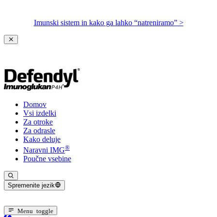
Imunski sistem in kako ga lahko “natreniramo” >
Domov
Vsi izdelki
Za otroke
Za odrasle
Kako deluje
®
Naravni IMG
Poučne vsebine
Spremenite jezik
Trenuten jezik: Slovenski
Menu toggle