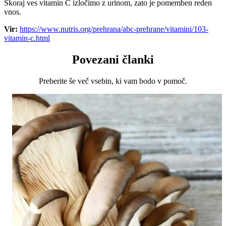
Skoraj ves vitamin C izločimo z urinom, zato je pomemben reden
vnos.
Vir:
https://www.nutris.org/prehrana/abc-prehrane/vitamini/103-
vitamin-c.html
Povezani članki
Preberite še več vsebin, ki vam bodo v pomoč.