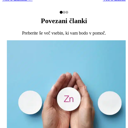
* PDV – priporočen dnevni vnos
Povezani članki
Preberite še več vsebin, ki vam bodo v pomoč.