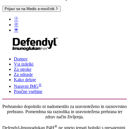
Prijavi se na Medis e-novičnik
Domov
Vsi izdelki
Za otroke
Za odrasle
Kako deluje
®
Naravni IMG
Poučne vsebine
Prehransko dopolnilo ni nadomestilo za uravnoteženo in raznovrstno
prehrano. Pomembna sta raznolika in uravnotežena prehrana ter
zdrav način življenja.
®
Defendyl-Imunoglukan P4H
ne smejo jemati bolniki s presajenimi