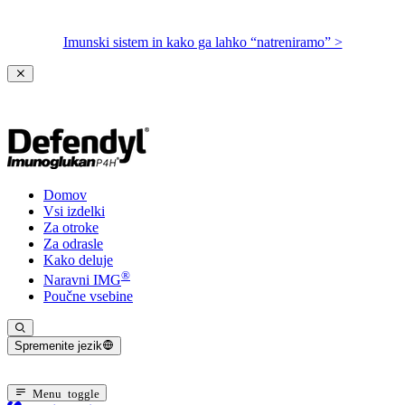
Imunski sistem in kako ga lahko “natreniramo” >
Domov
Vsi izdelki
Za otroke
Za odrasle
Kako deluje
®
Naravni IMG
Poučne vsebine
Spremenite jezik
Trenuten jezik: Slovenski
Menu toggle