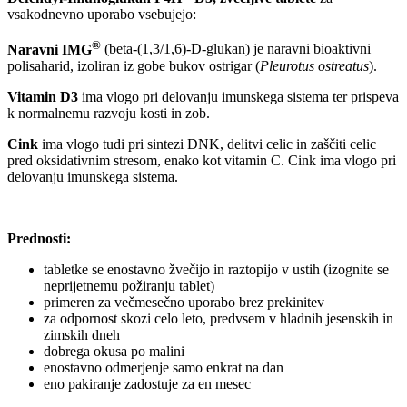
vsakodnevno uporabo vsebujejo:
®
Naravni IMG
(beta-(1,3/1,6)-D-glukan) je naravni bioaktivni
polisaharid, izoliran iz gobe bukov ostrigar (
Pleurotus ostreatus
).
Vitamin D3
ima vlogo pri delovanju imunskega sistema ter prispeva
k normalnemu razvoju kosti in zob.
Cink
ima vlogo tudi pri sintezi DNK, delitvi celic in zaščiti celic
pred oksidativnim stresom, enako kot vitamin C. Cink ima vlogo pri
delovanju imunskega sistema.
Prednosti:
tabletke se enostavno žvečijo in raztopijo v ustih (izognite se
neprijetnemu požiranju tablet)
primeren za večmesečno uporabo brez prekinitev
za odpornost skozi celo leto, predvsem v hladnih jesenskih in
zimskih dneh
dobrega okusa po malini
enostavno odmerjenje samo enkrat na dan
eno pakiranje zadostuje za en mesec