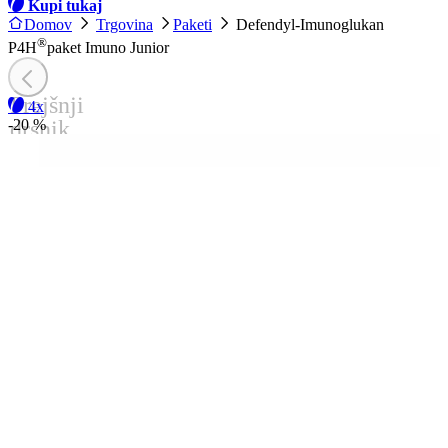
Kupi tukaj
Domov
Trgovina
Paketi
Defendyl-Imunoglukan
®
P4H
paket Imuno Junior
Prejšnji
4x
drsnik
-20 %