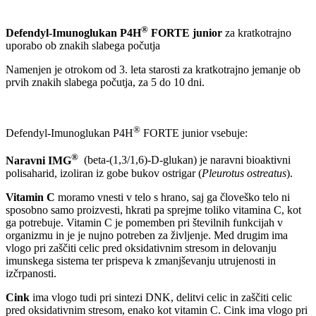
®
Defendyl-Imunoglukan P4H
FORTE junior
za kratkotrajno
uporabo ob znakih slabega počutja
Namenjen je otrokom od 3. leta starosti za kratkotrajno jemanje ob
prvih znakih slabega počutja, za 5 do 10 dni.
®
Defendyl-Imunoglukan P4H
FORTE junior vsebuje:
®
Naravni IMG
(beta-(1,3/1,6)-D-glukan) je naravni bioaktivni
polisaharid, izoliran iz gobe bukov ostrigar (
Pleurotus ostreatus
).
Vitamin C
moramo vnesti v telo s hrano, saj ga človeško telo ni
sposobno samo proizvesti, hkrati pa sprejme toliko vitamina C, kot
ga potrebuje. Vitamin C je pomemben pri številnih funkcijah v
organizmu in je je nujno potreben za življenje. Med drugim ima
vlogo pri zaščiti celic pred oksidativnim stresom in delovanju
imunskega sistema ter prispeva k zmanjševanju utrujenosti in
izčrpanosti.
Cink
ima vlogo tudi pri sintezi DNK, delitvi celic in zaščiti celic
pred oksidativnim stresom, enako kot vitamin C. Cink ima vlogo pri