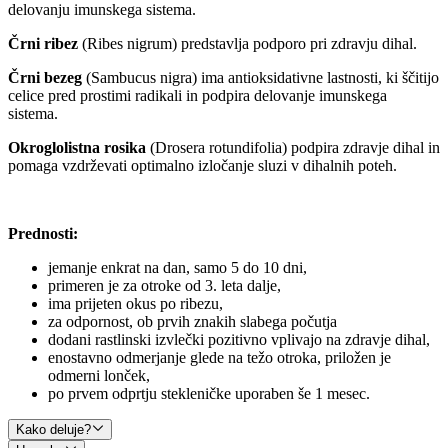
delovanju imunskega sistema.
Črni ribez
(Ribes nigrum) predstavlja podporo pri zdravju dihal.
Črni bezeg
(Sambucus nigra) ima antioksidativne lastnosti, ki ščitijo
celice pred prostimi radikali in podpira delovanje imunskega
sistema.
Okroglolistna rosika
(Drosera rotundifolia) podpira zdravje dihal in
pomaga vzdrževati optimalno izločanje sluzi v dihalnih poteh.
Prednosti:
jemanje enkrat na dan, samo 5 do 10 dni,
primeren je za otroke od 3. leta dalje,
ima prijeten okus po ribezu,
za odpornost, ob prvih znakih slabega počutja
dodani rastlinski izvlečki pozitivno vplivajo na zdravje dihal,
enostavno odmerjanje glede na težo otroka, priložen je
odmerni lonček,
po prvem odprtju stekleničke uporaben še 1 mesec.
Kako deluje?