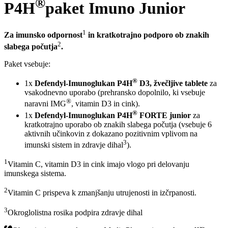
®
P4H
paket Imuno Junior
1
Za imunsko odpornost
in kratkotrajno podporo ob znakih
2
slabega počutja
.
Paket vsebuje:
®
1x
Defendyl-Imunoglukan P4H
D3, žvečljive tablete
za
vsakodnevno uporabo (prehransko dopolnilo, ki vsebuje
®
naravni IMG
, vitamin D3 in cink).
®
1x
Defendyl-Imunoglukan P4H
FORTE junior
za
kratkotrajno uporabo ob znakih slabega počutja (vsebuje 6
aktivnih učinkovin z dokazano pozitivnim vplivom na
3
imunski sistem in zdravje dihal
).
1
Vitamin C, vitamin D3 in cink imajo vlogo pri delovanju
imunskega sistema.
2
Vitamin C prispeva k zmanjšanju utrujenosti in izčrpanosti.
3
Okroglolistna rosika podpira zdravje dihal