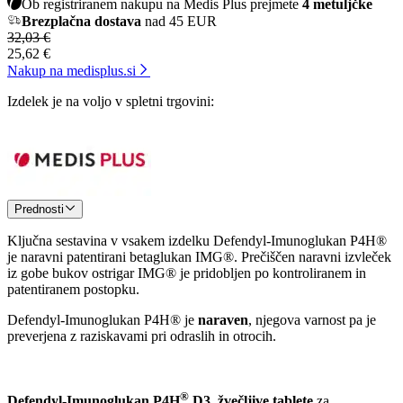
Ob registriranem nakupu na Medis Plus prejmete
4 metuljčke
Brezplačna dostava
nad 45 EUR
32,03 €
25,62 €
Nakup na medisplus.si
Izdelek je na voljo v spletni trgovini:
Prednosti
Ključna sestavina v vsakem izdelku Defendyl-Imunoglukan P4H®
je naravni patentirani betaglukan IMG®. Prečiščen naravni izvleček
iz gobe bukov ostrigar IMG® je pridobljen po kontroliranem in
patentiranem postopku.
Defendyl-Imunoglukan P4H® je
naraven
, njegova varnost pa je
preverjena z raziskavami pri odraslih in otrocih.
®
Defendyl-Imunoglukan P4H
D3, žvečljive tablete
za